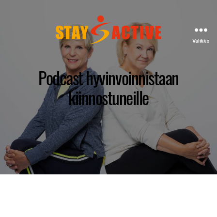
Valikko
StayActive
Podcast hyvinvoinnistaan
kiinnostuneille