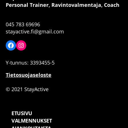
Personal Trainer, Ravintovalmentaja, Coach
045 783 69696
stayactive.fi@gmail.com
Facebook
Instagram
Y-tunnus:
3
393455-5
Tietosuojaseloste
© 2021 StayActive
ETUSIVU
VALMENNUKSET