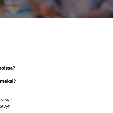
poissa?
imeksi?
tsevat
kevyt