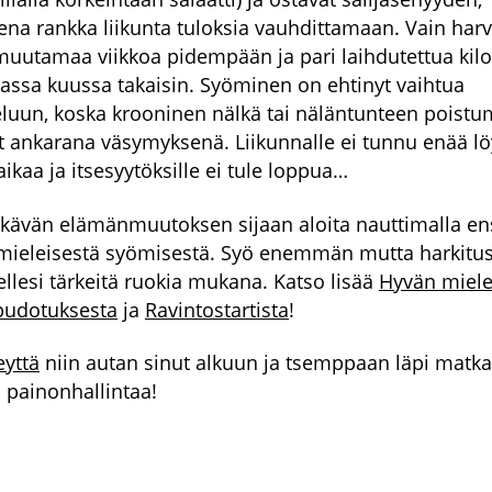
eena rankka liikunta tuloksia vauhdittamaan. Vain har
muutamaa viikkoa pidempään ja pari laihdutettua kilo
assa kuussa takaisin. Syöminen on ehtinyt vaihtua
luun, koska krooninen nälkä tai näläntunteen poist
t ankarana väsymyksenä. Liikunnalle ei tunnu enää l
ikaa ja itsesyytöksille ei tule loppua…
 ikävän elämänmuutoksen sijaan aloita nauttimalla en
 mieleisestä syömisestä. Syö enemmän mutta harkitust
ellesi tärkeitä ruokia mukana. Katso lisää
Hyvän miel
pudotuksesta
ja
Ravintostartista
!
eyttä
niin autan sinut alkuun ja tsemppaan läpi matka
 painonhallintaa!