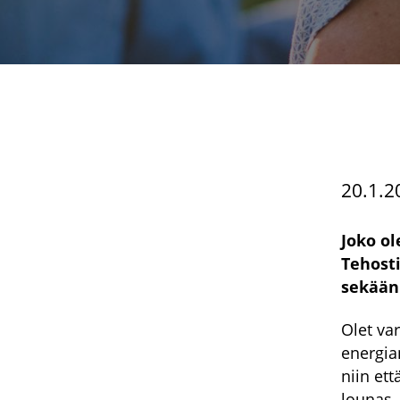
20.1.2
Joko ol
Tehosti
sekään 
Olet va
energia
niin et
lounas, 