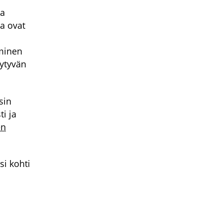
va
a ovat
uminen
öytyvän
sin
i ja
en
si kohti