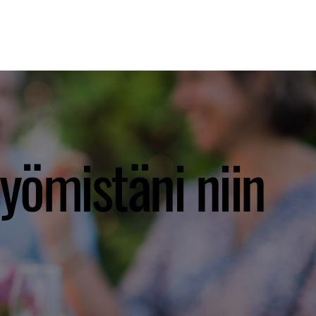
 STAYACTIVE?
OTA YHTEYTTÄ
YRITYKSILLE
yömistäni niin