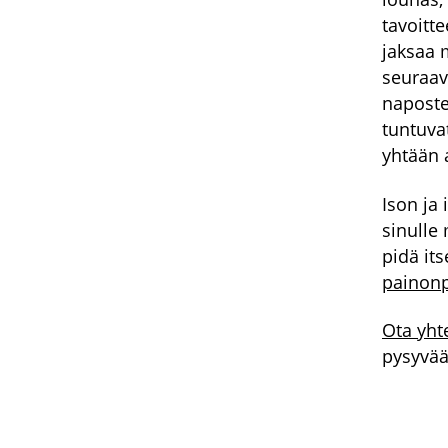
tavoitt
jaksaa 
seuraav
naposte
tuntuva
yhtään a
Ison ja
sinulle
pidä its
painon
Ota yht
pysyvää