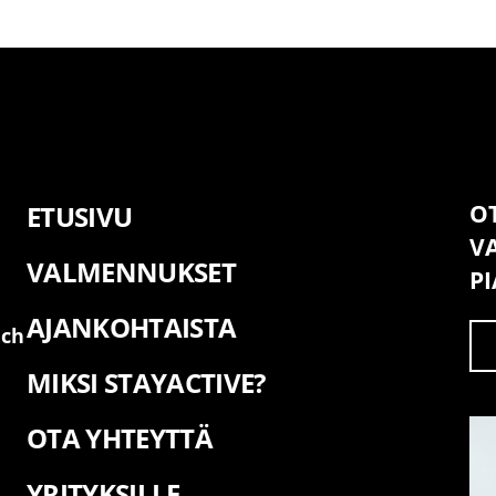
ETUSIVU
O
V
VALMENNUKSET
P
AJANKOHTAISTA
ach
MIKSI STAYACTIVE?
OTA YHTEYTTÄ
YRITYKSILLE