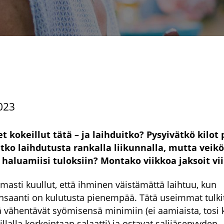
023
et kokeillut tätä – ja laihduitko? Pysyivätkö kilot 
tko laihdutusta rankalla liikunnalla, mutta veikö
haluamiisi tuloksiin? Montako viikkoa jaksoit vi
rmasti kuullut, että ihminen väistämättä laihtuu, kun
nsaanti on kulutusta pienempää. Tätä useimmat tulki
tä vähentävät syömisensä minimiin (ei aamiaista, tosi 
illalla korkeintaan salaatti) ja ostavat salijäsenyyden,