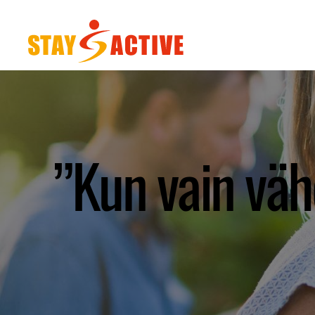
ET
StayActive
”Kun vain väh