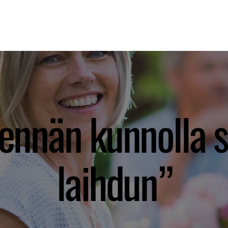
USIVU
VALMENNUKSET
AJANKOHTAISTA
MIKSI
ennän kunnolla s
laihdun”